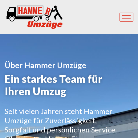
Über Hammer Umzüge
Ein starkes Team für
Ihren Umzug
Seit vielen Jahren steht Hammer
Umzüge für Zuverlässigkeit,
Sorgfalt und persönlichen Service.